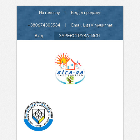
На головну
| Відділ продажу:
+380674305584 | Email:
LigaVin@ukr.net
Вхід
ЗАРЕЄСТРУВАТИСЯ